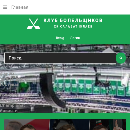
Главная
КЛУБ БОЛЕЛЬЩИКОВ
ХК САЛАВАТ ЮЛАЕВ
Вход
Логин
Форум
для общения
Гостевая
.
Галерея
изображении
Championat
новости