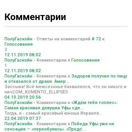
Комментарии
ПолуГаскойн
- Ответы на комментарий
# 72
к
Голосования
2
12.11.2019 08:02
ПолуГаскойн
- Комментарии к
Голосования
1
12.11.2019 08:02
ПолуГаскойн
- Комментарии к
Задоров получил по лицу
и отказался от драки. Амер...
Зассыка! Всё межсезонье бахвалялся, что он никого и
ничCOM_KOMENTO_ELLIPSES
04.10.2019 20:56
ПолуГаскойн
- Комментарии к
«Ждём тебя топлес».
Самая красивая девушка Уфы сде...
Тогда, я - самый красивый юноша Израиля...
22.04.2019 07:37
ПолуГаскойн
- Комментарии к
Победа Уфы уже не
сенсация — «переобулись». «Предс...