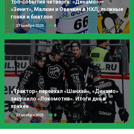
Топ-события
четверга:
«Динамо»
—
«Зенит»,
Малкин
и
Овечкин
в
НХЛ,
лыжные
гонки
и
биатлон
27 ноября 2025
0
«Трактор»
переехал
«Шанхай»,
«Динамо»
засушило
«Локомотив».
Итоги
дня
в
хоккее
27 ноября 2025
0